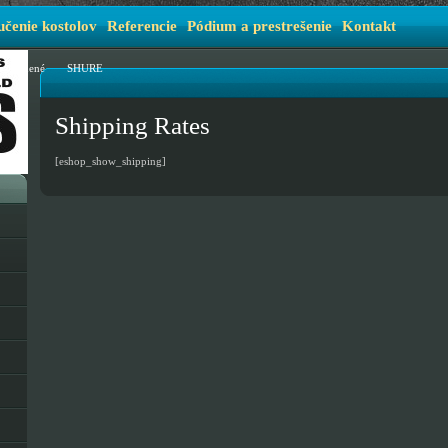
čenie kostolov
Referencie
Pódium a prestrešenie
Kontakt
ezaradené
SHURE
Shipping Rates
[eshop_show_shipping]