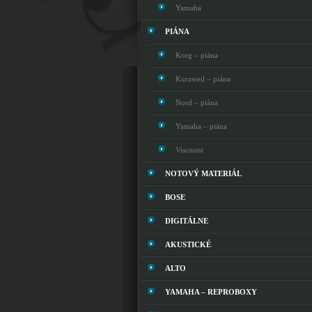
Yamaha
PIÁNA
Korg – piána
Kurzweil – piána
Nord – piána
Yamaha – piána
Viscount
NOTOVÝ MATERIÁL
BOSE
DIGITÁLNE
AKUSTICKÉ
ALTO
YAMAHA – REPROBOXY