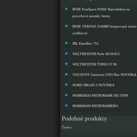
BOSE FreeSpace FS4SE Reproduktor na
povrchovú montáž, čierny
BOSE VERITAS 2160BH Integrovaný mixér
zosilňovač
JBL PartyBox 710
WELTMEISTER Perle 48/26/II/3
WELTMEISTER TOPAS IV 96
VISCOUNT Cantorum UNO Plus NOVINKA
NORD ORGAN 3 NOVINKA
MARKBASS MICROMARK 802 N300
MARKBASS MICROMARK801
Podobné produkty
Žiadne