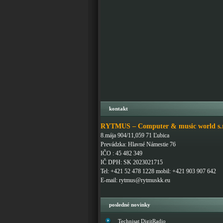
kontakt
RYTMUS – Computer & music world s.r
8.mája 904/11,059 71 Ľubica
Prevádzka: Hlavné Námestie 76
IČO : 45 482 349
IČ DPH: SK 2023021715
Tel: +421 52 478 1228 mobil: +421 903 907 642
E-mail: rytmus@rytmuskk.eu
posledné novinky
Technisat DigitRadio