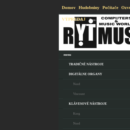
Domov
Hudobniny
Počítače
Ozvu
VÝPREDAJ
Blog
BOSE
Boss & Roland
JBL
N
menu
TRADIČNÉ NÁSTROJE
DIGITÁLNE ORGANY
Nord
Viscount
KLÁVESOVÉ NÁSTROJE
Korg
Nord