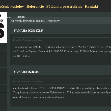
čenie kostolov
Referencie
Pódium a prestrešenie
Kontakt
ezaradené
SHURE
Currently Browsing: Yamaha – reproboxy
YAMAHA DXS18XLF
Posted in
Yamaha - reproboxy
na objednávku 1800 € Aktívny subwoofer z rady DXS XLF, Vybavený je 18“ b
a 4“ cievkou. Výkon: Dynamický: 1600 W. Kontinuálny: 1230 W. Maximálna výstup
30 Hz – 150...
YAMAHA DZR315
Posted in
Yamaha - reproboxy
na objednávku Cena 1879€ REPROBOXY zo série DZR prinášajú profesionálny z
Trojpásmový aktívny reprobox Vybavený je 15“ basovým reproduktorom s neodym
reproduktor s feritovým magnetom obsahuje...