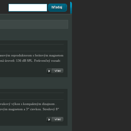
asovým reproduktorom s feritovým magnetom
ná úroveň: 136 dB SPL. Frekvenčný rozsah:
vukový výkon s kompaktným dizajnom .
ovým magnetom a 3“ cievkou. Stredový 8“