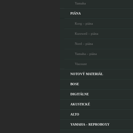
Yamaha
PIÁNA
Korg – piána
Kurzweil – piána
Nord – piána
Yamaha – piána
Viscount
NOTOVÝ MATERIÁL
BOSE
DIGITÁLNE
AKUSTICKÉ
ALTO
YAMAHA – REPROBOXY