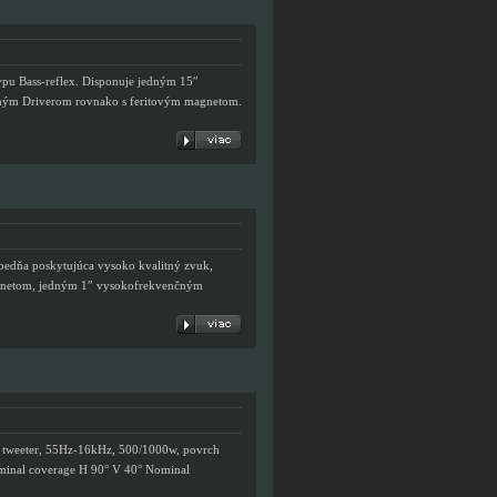
 Bass-reflex. Disponuje jedným 15″
ným Driverom rovnako s feritovým magnetom.
dňa poskytujúca vysoko kvalitný zvuk,
agnetom, jedným 1″ vysokofrekvenčným
tweeter, 55Hz-16kHz, 500/1000w, povrch
minal coverage H 90° V 40° Nominal