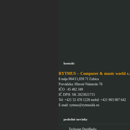
kontakt
RYTMUS – Computer & music world s.r
8.mája 904/11,059 71 Ľubica
Prevádzka: Hlavné Námestie 76
IČO : 45 482 349
IČ DPH: SK 2023021715
Tel: +421 52 478 1228 mobil: +421 903 907 642
E-mail: rytmus@rytmuskk.eu
posledné novinky
Technisat DigitRadio