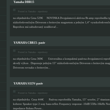
Yamaha DBR15
Posted in
Yamaha - reproboxy
na objednávku Cena 529€ NOVINKA Dvojpásmová aktívna Bi-amp reprobedňa typu
nízkofrekvenčným Driverom s feritovým magnetom a jedným 1,4″ vysokofrekvenč
Reprobox má zabudovaný zosilňovač...
YAMAHA CBR15- pasiv
Posted in
Yamaha - reproboxy
na objednávku Cena 369€ Univerzálna a kompaktná pasívna dvojpásmová reprobe
skvelý výkon . Disponuje jedným 15″ nízkofrekvenčným Driverom s feritovým m
Driverom rovnako s feritovým...
YAMAHA S115V-pasiv
Posted in
Yamaha - reproboxy
na objednávku Cena 444€ Pasívna reprobedňa Yamaha, 15″ woofer, 2″ titanium 
koberec Speaker type 2-way bass-reflex Frequency response -10dB 55Hz-16kHz No
impedance 8ohms Power...