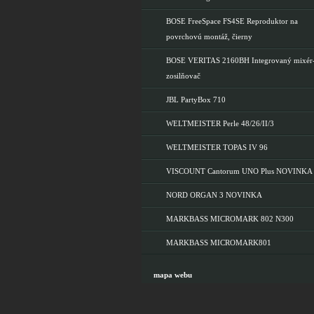
BOSE FreeSpace FS4SE Reproduktor na
povrchovú montáž, čierny
BOSE VERITAS 2160BH Integrovaný mixér
zosilňovač
JBL PartyBox 710
WELTMEISTER Perle 48/26/II/3
WELTMEISTER TOPAS IV 96
VISCOUNT Cantorum UNO Plus NOVINKA
NORD ORGAN 3 NOVINKA
MARKBASS MICROMARK 802 N300
MARKBASS MICROMARK801
mapa webu
Klikni pre mapu webstránky