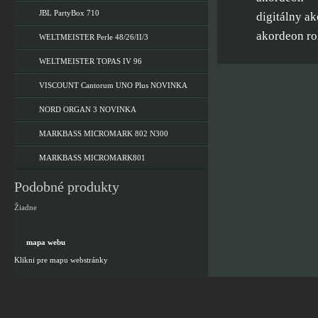
JBL PartyBox 710
digitálny a
akordeon ro
WELTMEISTER Perle 48/26/II/3
WELTMEISTER TOPAS IV 96
VISCOUNT Cantorum UNO Plus NOVINKA
NORD ORGAN 3 NOVINKA
MARKBASS MICROMARK 802 N300
MARKBASS MICROMARK801
Podobné produkty
Žiadne
mapa webu
Klikni pre mapu webstránky