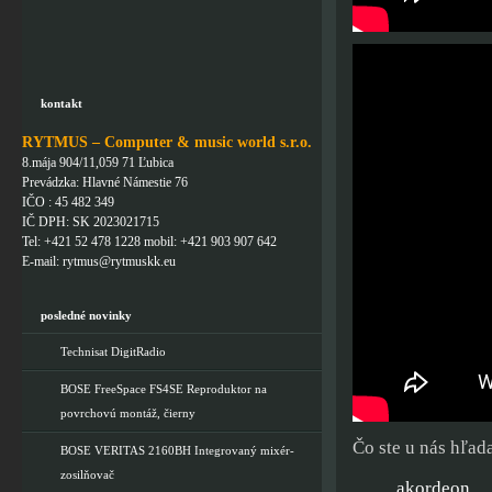
kontakt
RYTMUS – Computer & music world s.r.o.
8.mája 904/11,059 71 Ľubica
Prevádzka: Hlavné Námestie 76
IČO : 45 482 349
IČ DPH: SK 2023021715
Tel: +421 52 478 1228 mobil: +421 903 907 642
E-mail: rytmus@rytmuskk.eu
posledné novinky
Technisat DigitRadio
BOSE FreeSpace FS4SE Reproduktor na
povrchovú montáž, čierny
Čo ste u nás hľada
BOSE VERITAS 2160BH Integrovaný mixér-
zosilňovač
akordeon