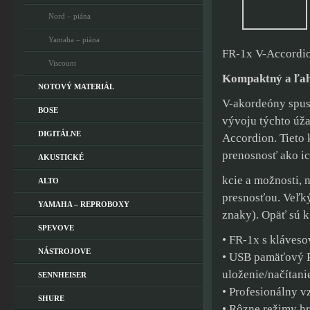
Nord – piána
Yamaha – piána
FR-1x V-Accordi
Viscount
Kompaktný a ľah
NOTOVÝ MATERIÁL
V-akordeóny spust
BOSE
vývoju týchto úža
DIGITÁLNE
Accordion. Tieto 
prenosnosť ako i
AKUSTICKÉ
kcie a možnosti, 
ALTO
presnosťou. Veľk
YAMAHA – REPROBOXY
znaky). Opäť sú k
SPEVOVE
• FR-1x s kláves
NÁSTROJOVE
• USB pamäťový P
uloženie/načítani
SENNHEISER
• Profesionálny 
SHURE
• Rôzne režimy hr