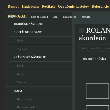
Domov
Hudobniny
Počítače
Ozvučenie kostolov
Referencie
VÝPREDAJ
menu
Blog
BOSE
Boss & Roland
JBL
Nezaradené
SHURE
TRADIČNÉ NÁSTROJE
ROLAND
DIGITÁLNE ORGANY
akordeón
Nord
Categories:
Digitáln
Viscount
KLÁVESOVÉ NÁSTROJE
na objednávku
Korg
Nord
Yamaha
PIÁNA
Korg – piána
Kurzweil – piána