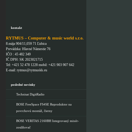
kontakt
RYTMUS – Computer & music world s.r.o.
8.mája 904/11,059 71 Ľubica
Prevádzka: Hlavné Námestie 76
IČO : 45 482 349
IČ DPH: SK 2023021715
Tel: +421 52 478 1228 mobil: +421 903 907 642
E-mail: rytmus@rytmuskk.eu
posledné novinky
Technisat DigitRadio
BOSE FreeSpace FS4SE Reproduktor na
povrchovú montáž, čierny
BOSE VERITAS 2160BH Integrovaný mixér-
zosilňovač