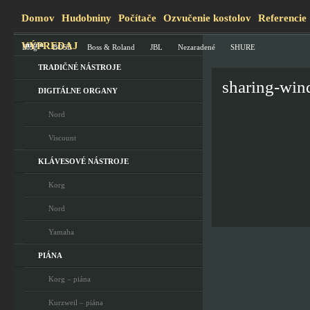
Domov
Hudobniny
Počítače
Ozvučenie kostolov
Referencie
VÝPREDAJ
menu
Blog
BOSE
Boss & Roland
JBL
Nezaradené
SHURE
TRADIČNÉ NÁSTROJE
sharing-wi
DIGITÁLNE ORGANY
Nord
Viscount
KLÁVESOVÉ NÁSTROJE
Korg
Nord
Yamaha
PIÁNA
Korg – piána
Kurzweil – piána